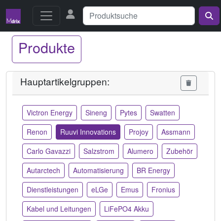
Produkte
Hauptartikelgruppen:
Victron Energy
Sineng
Pytes
Swatten
Renon
Ruuvi Innovations
Projoy
Assmann
Carlo Gavazzi
Salzstrom
Alumero
Zubehör
Autarctech
Automatisierung
BR Energy
Dienstleistungen
eLGe
Emus
Fronius
Kabel und Leitungen
LiFePO4 Akku