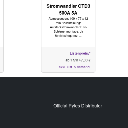
Stromwandler CTD3
500A 5A
Abmessungen: 109 x 77 x 42
mm Beschreibung:
Aufsteckstromwandler DIN-
Schienenmontage: Ja
Betriebsfrequenz: ...
Listenpreis:*
ab 1 Stk 47,00 €
exkl. Ust. & Versand.
Official Pytes Distributor