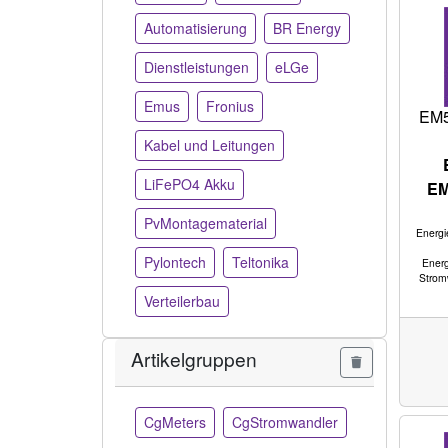
Automatisierung
BR Energy
Dienstleistungen
eLGe
Emus
Fronius
EM
Kabel und Leitungen
LiFePO4 Akku
EM
PvMontagematerial
Energi
Pylontech
Teltonika
Energ
Strom
Verteilerbau
Artikelgruppen
CgMeters
CgStromwandler