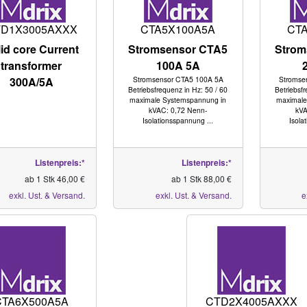
D1X3005AXXX
CTA5X100A5A
CT
id core Current
Stromsensor CTA5
Strom
transformer
100A 5A
300A/5A
Stromsensor CTA5 100A 5A
Stromse
Betriebsfrequenz in Hz: 50 / 60
Betriebsfr
maximale Systemspannung in
maximale
kVAC: 0,72 Nenn-
kVA
Isolationsspannung ...
Isola
Listenpreis:*
Listenpreis:*
ab 1 Stk 46,00 €
ab 1 Stk 88,00 €
exkl. Ust. & Versand.
exkl. Ust. & Versand.
e
CTA6X500A5A
CTD2X4005AXXX