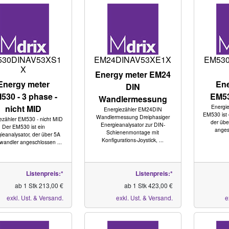
530DINAV53XS1
EM24DINAV53XE1X
EM53
X
Energy meter EM24
Energy meter
Ene
DIN
530 - 3 phase -
EM53
Wandlermessung
nicht MID
Energi
Energiezähler EM24DIN
EM530 ist 
Wandlermessung Dreiphasiger
ezähler EM530 - nicht MID
der übe
Energieanalysator zur DIN-
Der EM530 ist ein
angesc
Schienenmontage mit
ieanalysator, der über 5A
Konfigurations-Joystick, ...
wandler angeschlossen ...
Listenpreis:*
Listenpreis:*
ab 1 Stk 213,00 €
ab 1 Stk 423,00 €
exkl. Ust. & Versand.
exkl. Ust. & Versand.
e