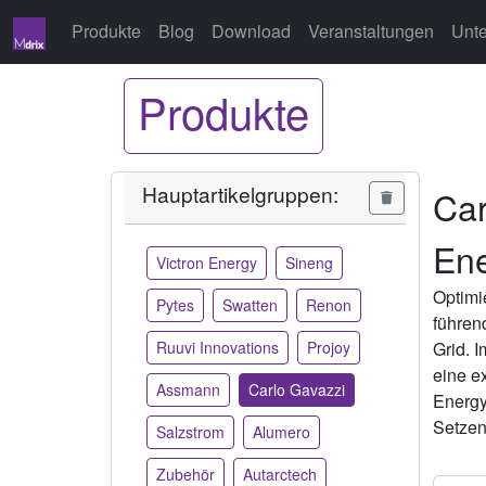
Produkte
Blog
Download
Veranstaltungen
Unt
Produkte
Hauptartikelgruppen:
Car
En
Victron Energy
Sineng
Optimi
Pytes
Swatten
Renon
führen
Ruuvi Innovations
Projoy
Grid. 
eine e
Assmann
Carlo Gavazzi
Energy
Setzen 
Salzstrom
Alumero
Zubehör
Autarctech