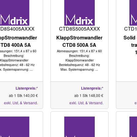
D8S4005AXXX
CTD8S5005AXXX
CTD1
ppStromwandler
KlappStromwandler
Solid
TD8 400A 5A
CTD8 500A 5A
tr
sungen: 151,4 x 87 x 60
Abmessungen: 151,4 x 87 x 60
Beschreibung:
Beschreibung:
KlappStromwandler
KlappStromwandler
iebsfrequenz: 48 - 62 Hz
Betriebsfrequenz: 48 - 62 Hz
. Systemspannung: ...
Max. Systemspannung: ...
Listenpreis:*
Listenpreis:*
ab 1 Stk 140,00 €
ab 1 Stk 148,00 €
exkl. Ust. & Versand.
exkl. Ust. & Versand.
e