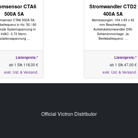
romsensor CTA6
Stromwandler CTD2
500A 5A
400A 5A
omsensor CTA6 500A 5A
Abmessungen: 104 x 63 x 42
ebsfrequenz in Hz: 50 / 60
mm Beschreibung:
male Systemspannung in
Aufsteckstromwandler DIN-
kVAC: 0,72 Nenn-
Schienenmontage: Ja
solationsspannung ...
Betriebsfrequenz: ...
Listenpreis:*
Listenpreis:*
ab 1 Stk 118,00 €
ab 1 Stk 47,00 €
exkl. Ust. & Versand.
exkl. Ust. & Versand.
Official Victron Distributor