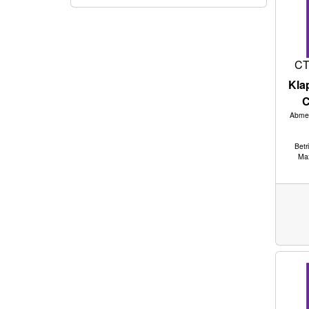
CT
Kla
C
Abmes
Betr
Max