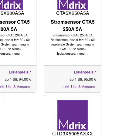
A5X200A5A
CTA5X250A5A
sensor CTA5
Stromsensor CTA5
200A 5A
250A 5A
nsor CTA5 200A 5A
Stromsensor CTA5 250A 5A
equenz in Hz: 50 / 60
Betriebsfrequenz in Hz: 50 / 60
 Systemspannung in
maximale Systemspannung in
C: 0,72 Nenn-
kVAC: 0,72 Nenn-
tionsspannung ...
Isolationsspannung ...
Listenpreis:*
Listenpreis:*
ab 1 Stk 94,00 €
ab 1 Stk 95,00 €
xkl. Ust. & Versand.
exkl. Ust. & Versand.
CTD3X5005AXXX