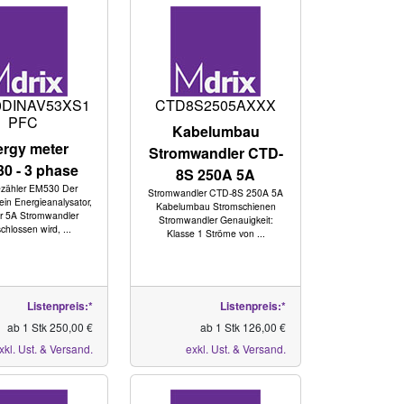
0DINAV53XS1
CTD8S2505AXXX
PFC
Kabelumbau
rgy meter
Stromwandler CTD-
0 - 3 phase
8S 250A 5A
ezähler EM530 Der
Stromwandler CTD-8S 250A 5A
ein Energieanalysator,
Kabelumbau Stromschienen
r 5A Stromwandler
Stromwandler Genauigkeit:
hlossen wird, ...
Klasse 1 Ströme von ...
Listenpreis:*
Listenpreis:*
ab 1 Stk 250,00 €
ab 1 Stk 126,00 €
xkl. Ust. & Versand.
exkl. Ust. & Versand.