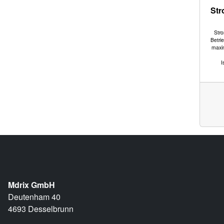
St
Str
Betri
maxi
I
Mdrix GmbH
Deutenham 40
4693 Desselbrunn