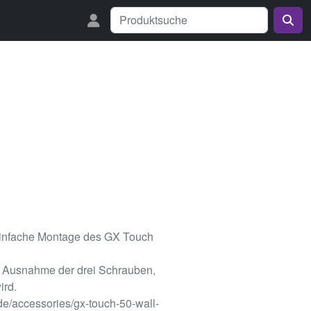
einfache Montage des GX Touch
it Ausnahme der drei Schrauben,
ird.
.de/accessories/gx-touch-50-wall-