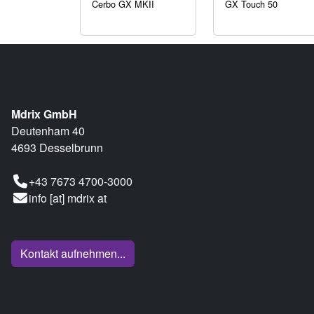
Cerbo GX MKII
GX Touch 50
Mdrix GmbH
Deutenham 40
4693 Desselbrunn
+43 7673 4700-3000
info [at] mdrix at
Kontakt aufnehmen...