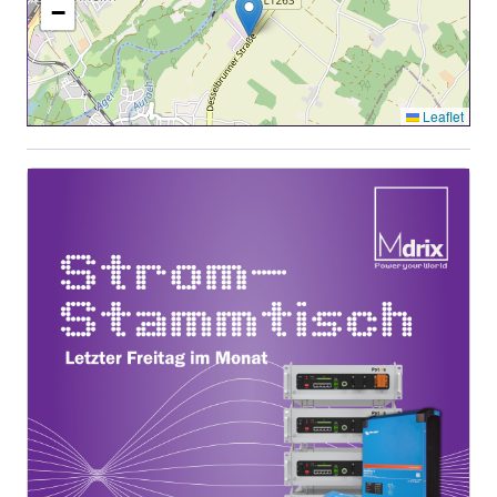
−
Leaflet