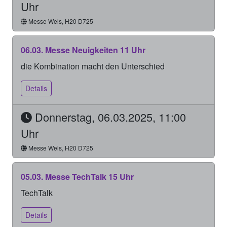
Uhr
Messe Wels, H20 D725
06.03. Messe Neuigkeiten 11 Uhr
die Kombination macht den Unterschied
Details
Donnerstag, 06.03.2025, 11:00
Uhr
Messe Wels, H20 D725
05.03. Messe TechTalk 15 Uhr
TechTalk
Details