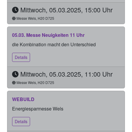
Mittwoch, 05.03.2025, 15:00 Uhr
Messe Wels, H20 D725
05.03. Messe Neuigkeiten 11 Uhr
die Kombination macht den Unterschied
Details
Mittwoch, 05.03.2025, 11:00 Uhr
Messe Wels, H20 D725
WEBUILD
Energiesparmesse Wels
Details