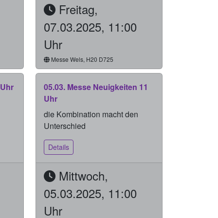
Freitag,
07.03.2025, 11:00
Uhr
Messe Wels, H20 D725
 Uhr
05.03. Messe Neuigkeiten 11
Uhr
die Kombination macht den
Unterschied
Details
Mittwoch,
05.03.2025, 11:00
Uhr