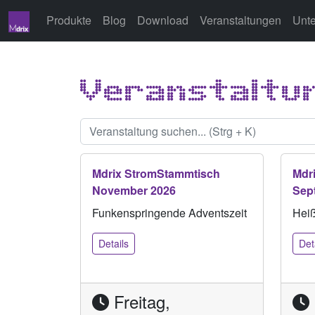
Produkte
Blog
Download
Veranstaltungen
Unt
Veranstaltu
Mdrix StromStammtisch
Mdr
November 2026
Sep
Funkenspringende Adventszeit
Heiß
Details
Det
Freitag,