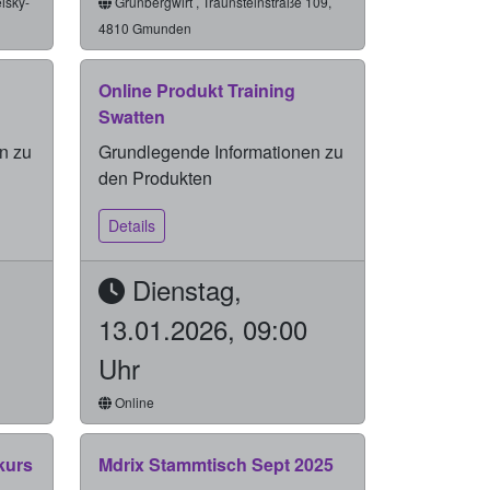
isky-
Grünbergwirt , Traunsteinstraße 109,
4810 Gmunden
Online Produkt Training
Swatten
n zu
Grundlegende Informationen zu
den Produkten
Details
Dienstag,
13.01.2026, 09:00
Uhr
Online
kurs
Mdrix Stammtisch Sept 2025