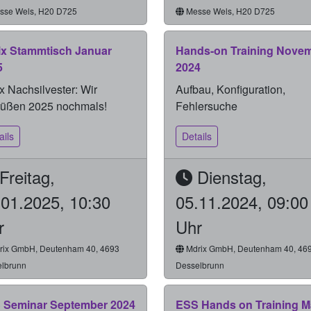
se Wels, H20 D725
Messe Wels, H20 D725
ix Stammtisch Januar
Hands-on Training Nove
5
2024
x Nachsilvester: Wir
Aufbau, Konfiguration,
rüßen 2025 nochmals!
Fehlersuche
ails
Details
Freitag,
Dienstag,
.01.2025, 10:30
05.11.2024, 09:00
r
Uhr
ix GmbH, Deutenham 40, 4693
Mdrix GmbH, Deutenham 40, 46
lbrunn
Desselbrunn
 Seminar September 2024
ESS Hands on Training M