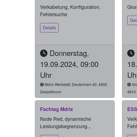
Verkabelung, Konfiguration,
Grun
Fehlersuche
Det
Details
Donnerstag,
19.09.2024, 09:00
18
Uhr
Uh
Mdrix Werkstatt, Deutenham 40, 4693
Grü
Desselbrunn
4810
Fachtag Mdrix
ESS
Node Red, dynamische
Verk
Leistungsbegrenzung...
Feh