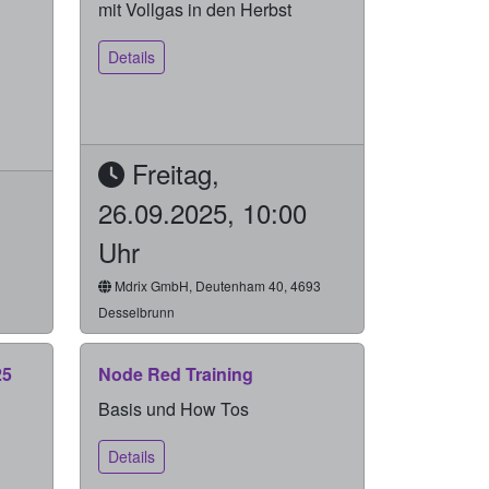
mit Vollgas in den Herbst
Details
Freitag,
26.09.2025, 10:00
Uhr
Mdrix GmbH, Deutenham 40, 4693
Desselbrunn
25
Node Red Training
Basis und How Tos
Details