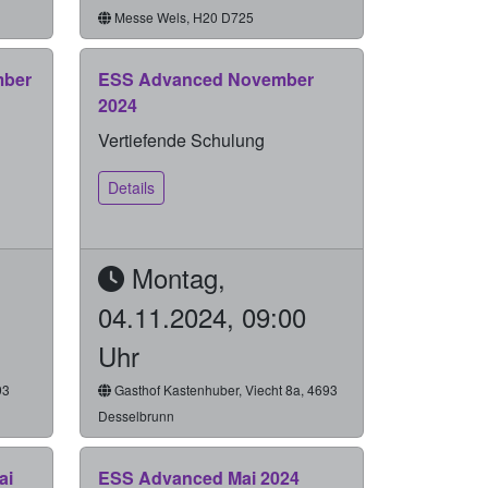
Messe Wels, H20 D725
mber
ESS Advanced November
2024
Vertiefende Schulung
Details
Montag,
04.11.2024, 09:00
Uhr
93
Gasthof Kastenhuber, Viecht 8a, 4693
Desselbrunn
ai
ESS Advanced Mai 2024