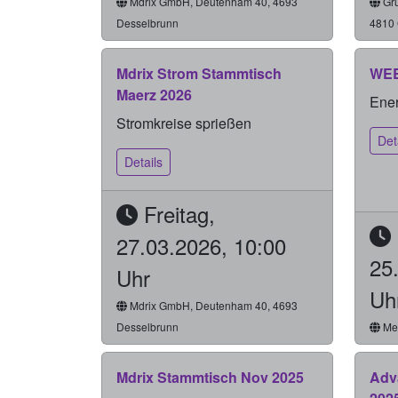
Mdrix GmbH, Deutenham 40, 4693
Grü
Desselbrunn
4810
Mdrix Strom Stammtisch
WE
Maerz 2026
Ene
Stromkreise sprießen
Det
Details
Freitag,
27.03.2026, 10:00
25
Uhr
Uh
Mdrix GmbH, Deutenham 40, 4693
Desselbrunn
Mes
Mdrix Stammtisch Nov 2025
Adv