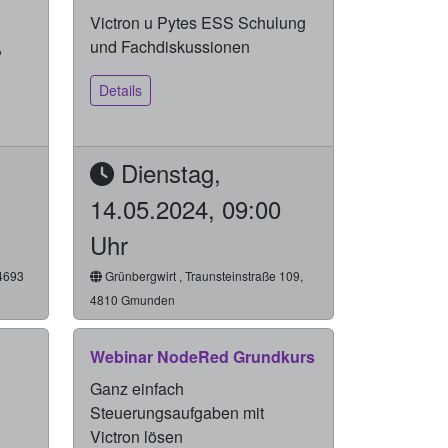
Victron u Pytes ESS Schulung
,
und Fachdiskussionen
Details
Dienstag,
14.05.2024, 09:00
Uhr
 4693
Grünbergwirt , Traunsteinstraße 109,
4810 Gmunden
Webinar NodeRed Grundkurs
Ganz einfach
Steuerungsaufgaben mit
Victron lösen