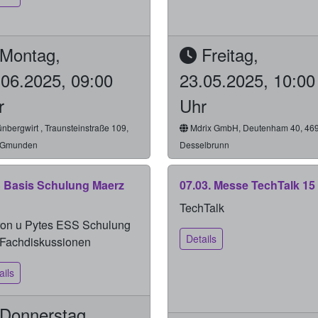
Montag,
Freitag,
.06.2025, 09:00
23.05.2025, 10:00
r
Uhr
nbergwirt , Traunsteinstraße 109,
Mdrix GmbH, Deutenham 40, 46
 Gmunden
Desselbrunn
 Basis Schulung Maerz
07.03. Messe TechTalk 15
TechTalk
ron u Pytes ESS Schulung
Details
Fachdiskussionen
ails
Donnerstag,