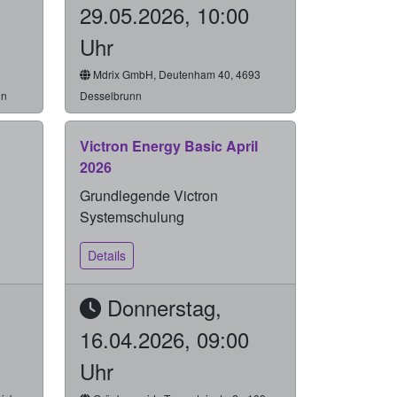
29.05.2026, 10:00
Uhr
Mdrix GmbH, Deutenham 40, 4693
nn
Desselbrunn
Victron Energy Basic April
2026
Grundlegende Victron
Systemschulung
Details
Donnerstag,
16.04.2026, 09:00
Uhr