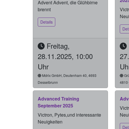
202
Advent Advent, die Glühbirne
brennt
Vict
Neui
Details
Det
Freitag,
28.11.2025, 10:00
27
Uhr
Uh
Mdrix GmbH, Deutenham 40, 4693
Grü
Desselbrunn
4810
Advanced Training
Adv
September 2025
Vict
Victron, Pytes,und interessante
Neui
Neuigkeiten
Det