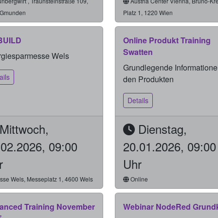
nbergwirt , Traunsteinstraße 109,
Austria Center Vienna, Bruno-Kre
 Gmunden
Platz 1, 1220 Wien
BUILD
Online Produkt Training
Swatten
rgiesparmesse Wels
Grundlegende Informatione
ails
den Produkten
Details
Mittwoch,
Dienstag,
.02.2026, 09:00
20.01.2026, 09:00
r
Uhr
se Wels, Messeplatz 1, 4600 Wels
Online
anced Training November
Webinar NodeRed Grund