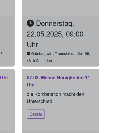
Donnerstag,
22.05.2025, 09:00
Uhr
93
Grünbergwirt , Traunsteinstraße 109,
4810 Gmunden
 Uhr
07.03. Messe Neuigkeiten 11
Uhr
die Kombination macht den
Unterschied
Details