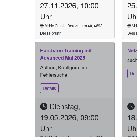
27.11.2026, 10:00
25
Uhr
Uh
Mdrix GmbH, Deutenham 40, 4693
Mdr
Desselbrunn
Desse
Hands-on Training mit
Net
Advanced Mai 2026
suc
Aufbau, Konfiguration,
Det
Fehlersuche
Details
Dienstag,
19.05.2026, 09:00
18
Uhr
Uh