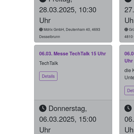
28.03.2025, 10:30
27
Uhr
Uh
Mdrix GmbH, Deutenham 40, 4693
Grü
Desselbrunn
4810
06.03. Messe TechTalk 15 Uhr
06.0
Uhr
TechTalk
die 
Details
Unte
Det
Donnerstag,
06.03.2025, 15:00
06
Uhr
Uh