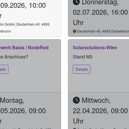
Donnerstag,
.09.2026, 10:00
02.07.2026, 16:00
r
Uhr
ix GmbH, Deutenham 40, 4693
lbrunn
Deutenham 40, 4693 Desselbru
zwerk Basis / NodeRed
Solarsolutions-Wien
he Anschluss?
Stand M3
ails
Details
Montag,
Mittwoch,
.05.2026, 09:00
22.04.2026, 09:00
r
Uhr