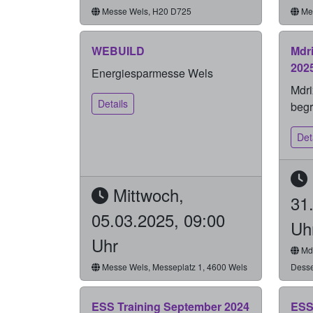
Messe Wels, H20 D725
Mes
WEBUILD
Mdr
202
Energiesparmesse Wels
Mdri
Details
beg
Det
Mittwoch,
31
05.03.2025, 09:00
Uh
Uhr
Mdr
Messe Wels, Messeplatz 1, 4600 Wels
Desse
ESS Training September 2024
ESS