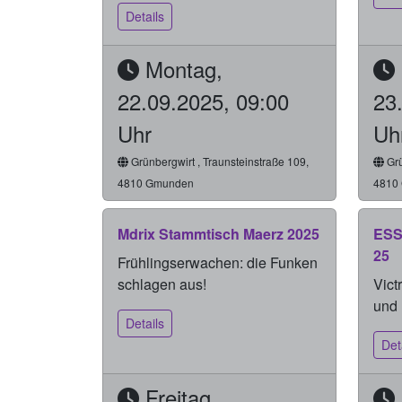
Details
Montag,
22.09.2025, 09:00
23
Uhr
Uh
Grünbergwirt , Traunsteinstraße 109,
Grü
4810 Gmunden
4810
Mdrix Stammtisch Maerz 2025
ESS
25
Frühlingserwachen: die Funken
schlagen aus!
Vict
und 
Details
Det
Freitag,