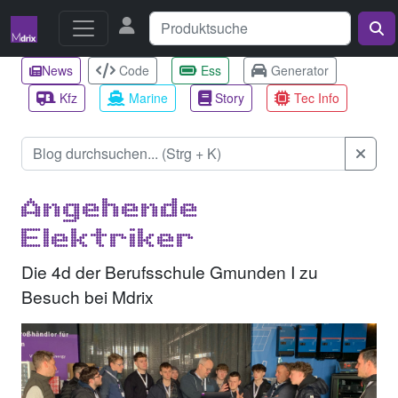
News
Code
Ess
Generator
Kfz
Marine
Story
Tec Info
Angehende
Elektriker
Die 4d der Berufsschule Gmunden I zu
Besuch bei Mdrix