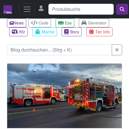
News
Code
Ess
Generator
Kfz
Marine
Story
Tec Info