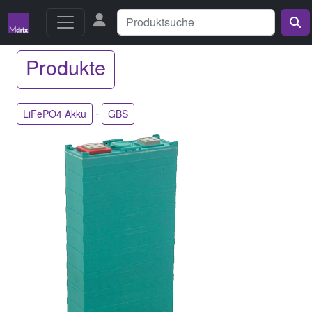
Produkte
-
LiFePO4 Akku
GBS